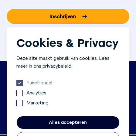
Inschrijven
We gaan altijd zorgvuldig om met jouw gegevens.
Bij aanmelding ga je akkoord met
ons
Cookies & Privacy
privacybeleid
.
Deze site maakt gebruik van cookies. Lees
meer in ons
privacybeleid
.
Functioneel
Contact
Socials
Analytics
Rembrandtlaan 1c
Facebook
Marketing
3723 BG Bilthoven
LinkedIn
030-755 10 00
Instagram
info@metscenter.nl
Alles accepteren