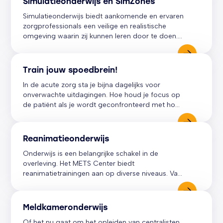
Simulatieonderwijs en SimZones
Simulatieonderwijs biedt aankomende en ervaren
zorgprofessionals een veilige en realistische
omgeving waarin zij kunnen leren door te doen.
Door realistische praktijksituaties na te bootsen,
kunnen deelnemers hun vaardigheden oefenen,
de samenwerking versterken en feedback
Train jouw spoedbrein!
ontvangen zonder risico voor de patiënt. Zo
In de acute zorg sta je bijna dagelijks voor
groei je in vakbekwaamheid en draag je bij aan
onverwachte uitdagingen. Hoe houd je focus op
een betere teamprestatie.
de patiënt als je wordt geconfronteerd met hoge
druk situaties en sterke emoties die bewust en
onbewust jouw prestaties beïnvloeden?
Reanimatieonderwijs
Onderwijs is een belangrijke schakel in de
overleving. Het METS Center biedt
reanimatietrainingen aan op diverse niveaus. Van
provider tot train-the-trainer. Zo dragen we bij
aan veilige patiëntenzorg.
Meldkameronderwijs
Of het nu gaat om het opleiden van centralisten,