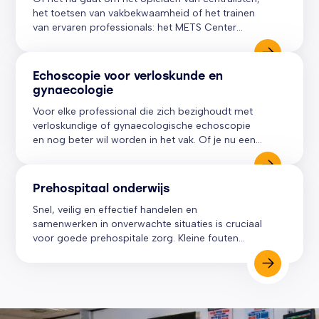
het toetsen van vakbekwaamheid of het trainen
van ervaren professionals: het METS Center
biedt een totaal opleidingspakket dat aansluit op
de eisen en behoeftes van de meldkamer
ambulancezorg.
Echoscopie voor verloskunde en
gynaecologie
Voor elke professional die zich bezighoudt met
verloskundige of gynaecologische echoscopie
en nog beter wil worden in het vak. Of je nu een
eigen praktijk hebt, studeert of werkt in een
ziekenhuis of kliniek. Voor elk niveau bieden we
een passende training!
Prehospitaal onderwijs
Snel, veilig en effectief handelen en
samenwerken in onverwachte situaties is cruciaal
voor goede prehospitale zorg. Kleine fouten
kunnen grote gevolgen hebben. Het METS
Center ontwikkelt, geeft en faciliteert diverse bij-
en nascholingen voor eerstelijns acute
zorgprofessionals.