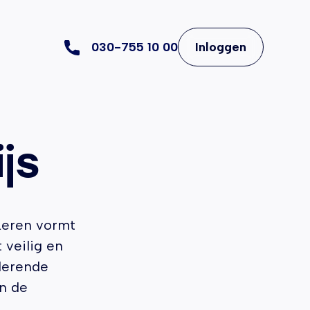
030-755 10 00
Inloggen
js
Leren vormt
 veilig en
 lerende
an de