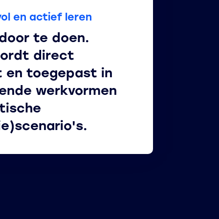
ol en actief leren
 door te doen.
ordt direct
 en toegepast in
lende werkvormen
stische
ie)scenario's.