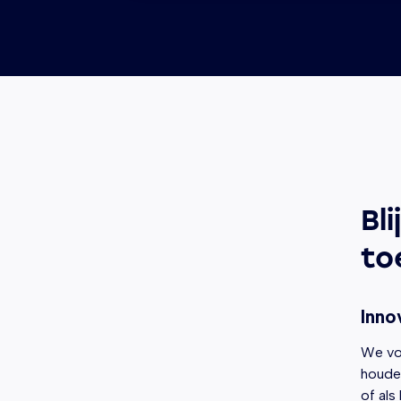
Bl
to
Inno
We vo
houden
of als