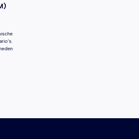
M)
nische
rio’s.
gheden