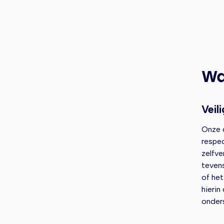
Wa
Veil
Onze d
respec
zelfve
teven
of het
hierin
onders