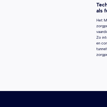
Tech
als 
Het M
zorgpr
vaardi
Zo in
en co
tunnel
zorgpr