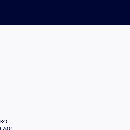
io’s
e waar