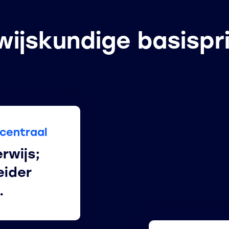
ijskundige basispr
 centraal
rwijs;
eider
.