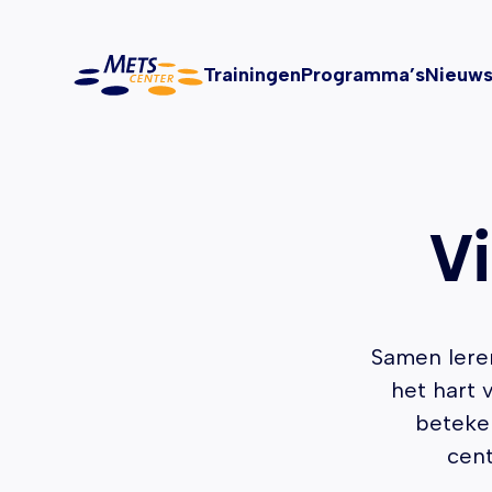
METS Center, terug naar de homepagina
Trainingen
Programma’s
Nieuw
V
Samen lere
het hart 
beteken
cent