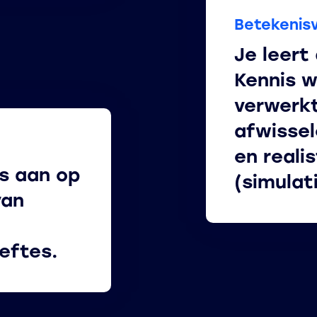
Betekenisv
Je leert
Kennis w
verwerkt
afwisse
en reali
s aan op
(simulat
van
oeftes.