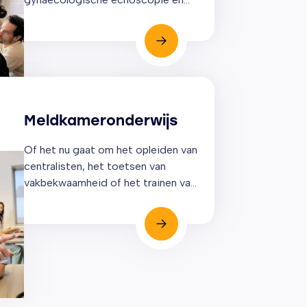
nog beter wil worden in het vak. Of
je nu een eigen praktijk hebt,
studeert of werkt in een ziekenhuis
of kliniek. Voor elk niveau bieden
we een passende training!
Meldkameronderwijs
Of het nu gaat om het opleiden van
centralisten, het toetsen van
vakbekwaamheid of het trainen van
ervaren professionals: het METS
Center biedt een totaal
opleidingspakket dat aansluit op
de eisen en behoeftes van de
meldkamer ambulancezorg.