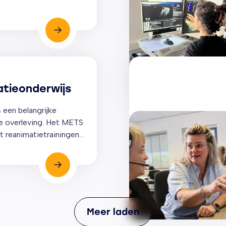
eerd met hoge druk
n sterke emoties die
onbewust jouw
beïnvloeden?
tieonderwijs
 een belangrijke
de overleving. Het METS
t reanimatietrainingen
rse niveaus. Van
 train-the-trainer. Zo
j aan veilige
rg.
Meer laden