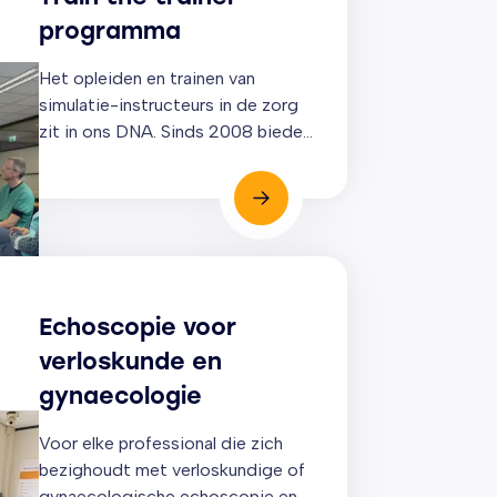
programma
Het opleiden en trainen van
simulatie-instructeurs in de zorg
zit in ons DNA. Sinds 2008 bieden
we multidisciplinaire
teamtrainingen in een veilige
simulatiesetting, gericht op niet-
technische vaardigheden met als
uitgangspunt: het vergroten van de
patiëntveiligheid.
Echoscopie voor
verloskunde en
gynaecologie
Voor elke professional die zich
bezighoudt met verloskundige of
gynaecologische echoscopie en