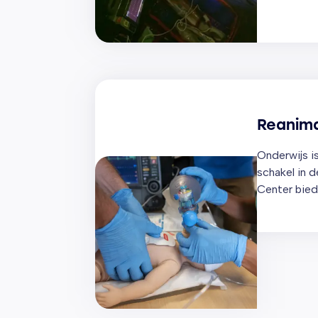
geconfront
situaties e
bewust en 
prestaties 
Reanima
Onderwijs is
schakel in 
Center bied
aan op dive
provider tot
dragen we bi
patiëntenzo