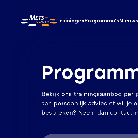
METS Center, terug naar de homepagina
Trainingen
Programma’s
Nieuw
Programm
Bekijk ons trainingsaanbod per
aan persoonlijk advies of wil j
bespreken? Neem dan contact m