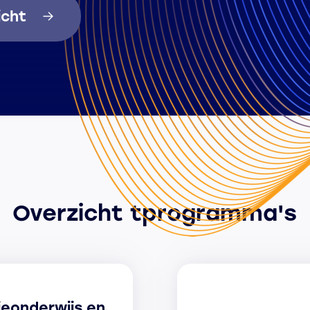
icht
Overzicht tprogramma's
ieonderwijs en