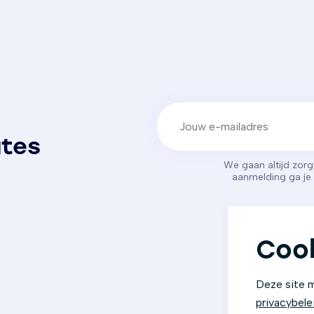
E-mailadres
(Vereist)
ates
We gaan altijd zor
aanmelding ga j
Cook
Deze site m
privacybele