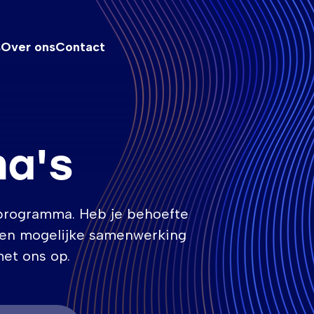
s
Over ons
Contact
a's
 programma. Heb je behoefte
e een mogelijke samenwerking
et ons op.