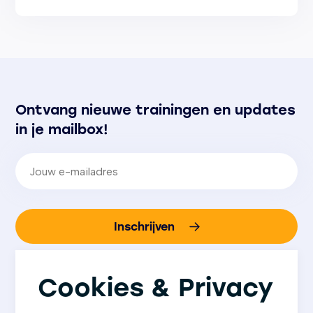
Ontvang nieuwe trainingen en updates
in je mailbox!
E-mailadres
(Vereist)
Inschrijven
We gaan altijd zorgvuldig om met jouw gegevens.
Bij aanmelding ga je akkoord met
ons
Cookies & Privacy
privacybeleid
.