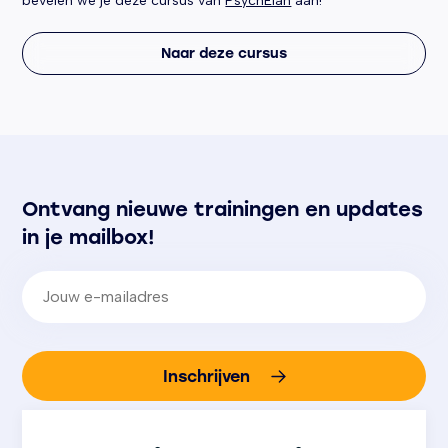
bevelen we je deze cursus van
PsychElan
aan!
Naar deze cursus
Ontvang nieuwe trainingen en updates
in je mailbox!
E-mailadres
(Vereist)
Inschrijven
We gaan altijd zorgvuldig om met jouw gegevens.
Bij aanmelding ga je akkoord met
ons