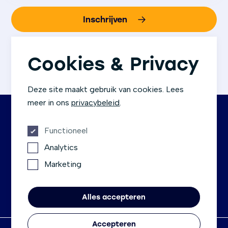
Inschrijven
We gaan altijd zorgvuldig om met jouw gegevens.
Bij aanmelding ga je akkoord met
ons
Cookies & Privacy
privacybeleid
.
Deze site maakt gebruik van cookies. Lees
meer in ons
privacybeleid
.
Functioneel
Contact
Socials
Analytics
Rembrandtlaan 1c
Facebook
Marketing
3723 BG Bilthoven
LinkedIn
030-755 10 00
Instagram
info@metscenter.nl
Alles accepteren
Accepteren