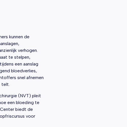
ners kunnen de
aanslagen,
nzienlijk verhogen.
aat te stelpen,
ijdens een aanslag
gend bloedverlies,
htoffers snel afnemen
 telt.
hirurgie (NVT) pleit
hoe een bloeding te
 Center biedt de
 opfriscursus voor