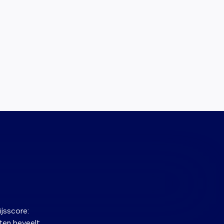
jsscore:
ten beveelt