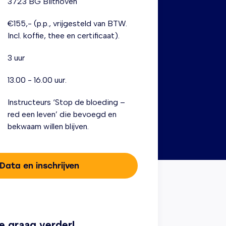
3723 BG Bilthoven
€155,- (p.p., vrijgesteld van BTW.
Incl. koffie, thee en certificaat).
3 uur
13.00 - 16.00 uur.
Instructeurs ‘Stop de bloeding –
red een leven’ die bevoegd en
bekwaam willen blijven.
Data en inschrijven
e graag verder!