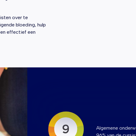
isten over te
igende bloeding, hulp
 en effectief een
Algemene onderwi
96% van de cursis