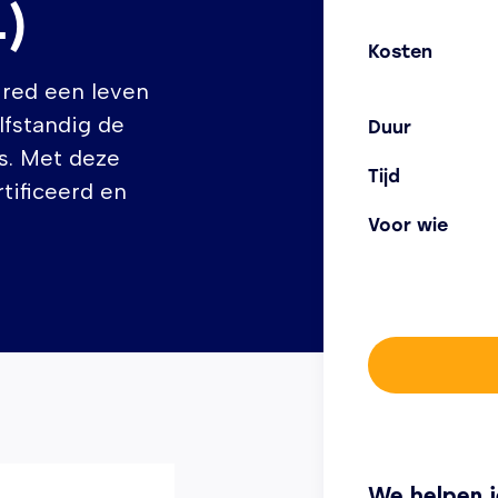
L)
Kosten
 red een leven
fstandig de
Duur
s. Met deze
Tijd
rtificeerd en
Voor wie
We helpen j