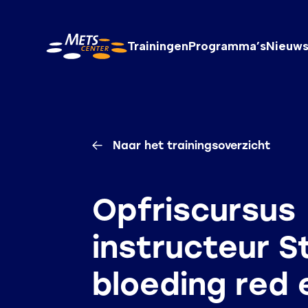
METS Center, terug naar de homepagina
Trainingen
Programma’s
Nieuw
Naar het trainingsoverzicht
Opfriscursus
instructeur S
bloeding red 