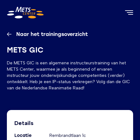
METS Center, terug naar de homepagina
Naar het trainingsoverzicht
METS GIC
De METS GIC is een algemene instructeurstraining van het
METS Center, waarmee je als beginnend of ervaren
instructeur jouw onderwijskundige competenties (verder)
ontwikkelt. Heb je een IP-status verkregen? Volg dan de GIC
van de Nederlandse Reanimatie Raad!
Informatie over de training
Details
Locatie
Rembrandtlaan 1c