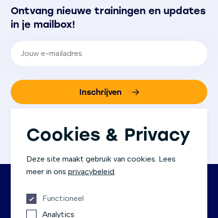
Ontvang nieuwe trainingen en updates
in je mailbox!
E-mailadres
(Vereist)
Inschrijven
We gaan altijd zorgvuldig om met jouw gegevens.
Bij aanmelding ga je akkoord met
ons
Cookies & Privacy
privacybeleid
.
Deze site maakt gebruik van cookies. Lees
meer in ons
privacybeleid
.
Functioneel
Contact
Socials
Analytics