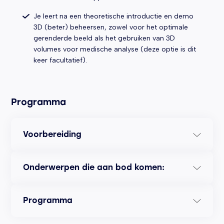
Je leert na een theoretische introductie en demo
3D (beter) beheersen, zowel voor het optimale
gerenderde beeld als het gebruiken van 3D
volumes voor medische analyse (deze optie is dit
keer facultatief).
Programma
Voorbereiding
Voor deze training is geen specifieke voorbereiding
Onderwerpen die aan bod komen:
vereist.
Doppler onderzoek
Programma
Foetale circulatie
Hart
Het programma bestaat uit twee theoretische