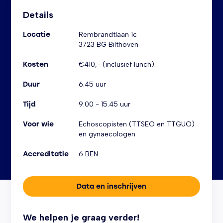
Informatie over de training
Details
Locatie
Rembrandtlaan 1c
3723 BG Bilthoven
Kosten
€410,- (inclusief lunch).
Duur
6.45 uur
Tijd
9.00 - 15.45 uur
Voor wie
Echoscopisten (TTSEO en TTGUO)
en gynaecologen
Accreditatie
6 BEN
Data en inschrijven
We helpen je graag verder!