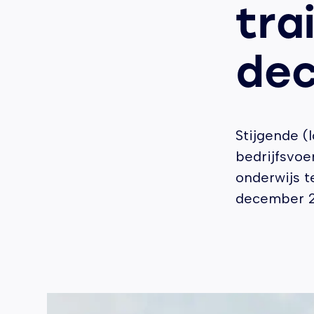
tra
de
Stijgende (
bedrijfsvoe
onderwijs t
december 2