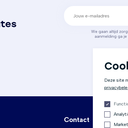
E-mailadres
(Vereist)
ates
We gaan altijd zor
aanmelding ga j
Cook
Deze site m
privacybele
Functi
Analyt
Contact
Socials
Market