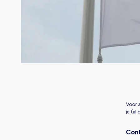
Voor a
je (al
Con