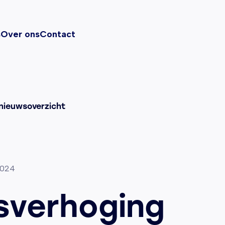
s
Over ons
Contact
nieuwsoverzicht
2024
jsverhoging