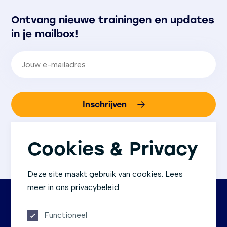
Ontvang nieuwe trainingen en updates
in je mailbox!
E-mailadres
(Vereist)
Inschrijven
We gaan altijd zorgvuldig om met jouw gegevens.
Bij aanmelding ga je akkoord met
ons
Cookies & Privacy
privacybeleid
.
Deze site maakt gebruik van cookies. Lees
meer in ons
privacybeleid
.
Functioneel