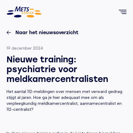
METS Center, terug naar de homepagina
Naar het nieuwsoverzicht
Geplaatst op:
19 december 2024
Nieuwe training:
psychiatrie voor
meldkamercentralisten
Het aantal 112-meldingen over mensen met verward gedrag
stijgt al jaren. Hoe ga je hier adequaat mee om als
verpleegkundig meldkamercentralist, aannamecentralist en
112-centralist?