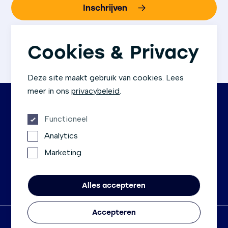
Inschrijven
We gaan altijd zorgvuldig om met jouw gegevens.
Bij aanmelding ga je akkoord met
ons
Cookies & Privacy
privacybeleid
.
Deze site maakt gebruik van cookies. Lees
meer in ons
privacybeleid
.
Functioneel
Contact
Socials
Analytics
Rembrandtlaan 1c
Facebook
Marketing
3723 BG Bilthoven
LinkedIn
030-755 10 00
Instagram
info@metscenter.nl
Alles accepteren
Accepteren
Algemene voorwaarden
Privacyverklaring