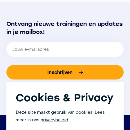
Ontvang nieuwe trainingen en updates
in je mailbox!
E-mailadres
(Vereist)
Inschrijven
We gaan altijd zorgvuldig om met jouw gegevens.
Bij aanmelding ga je akkoord met
ons
Cookies & Privacy
privacybeleid
.
Deze site maakt gebruik van cookies. Lees
meer in ons
privacybeleid
.