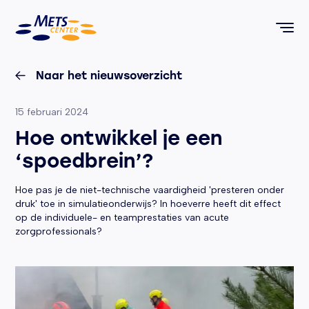
METS Center, terug naar de homepagina
Naar het nieuwsoverzicht
Geplaatst op:
15 februari 2024
Hoe ontwikkel je een
‘spoedbrein’?
Hoe pas je de niet-technische vaardigheid 'presteren onder
druk' toe in simulatieonderwijs? In hoeverre heeft dit effect
op de individuele- en teamprestaties van acute
zorgprofessionals?