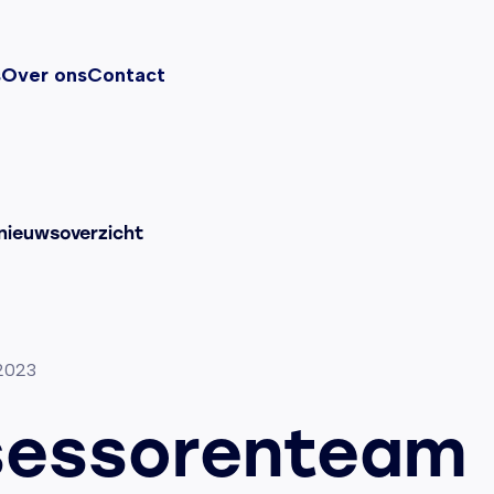
s
Over ons
Contact
nieuwsoverzicht
2023
sessorenteam