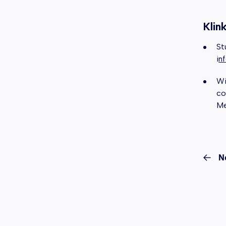
Klin
St
i
n
Wi
co
Me
N