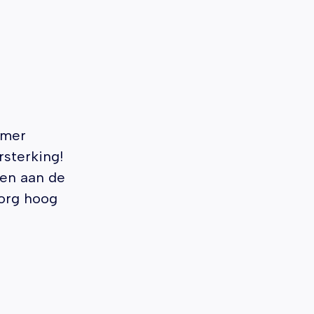
amer
sterking!
ken aan de
org hoog