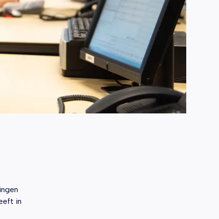
mingen
eft in