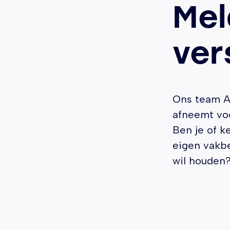
Mel
ver
Ons team A
afneemt vo
Ben je of k
eigen vakb
wil houden?