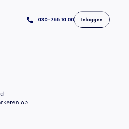
030-755 10 00
Inloggen
nd
arkeren op