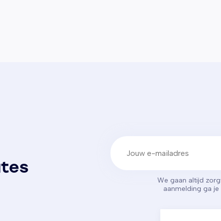
E-mailadres
(Vereist)
ates
We gaan altijd zor
aanmelding ga j