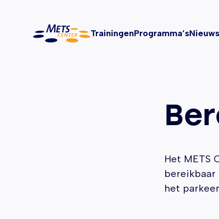
METS Center, terug naar de homepagina
Trainingen
Programma’s
Nieuw
Ber
Het METS Ce
bereikbaar 
het parkeer