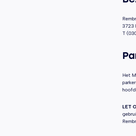
Rembr
3723 
T (03
Pa
Het ME
parker
hoofd
LET 
gebrui
Rembr